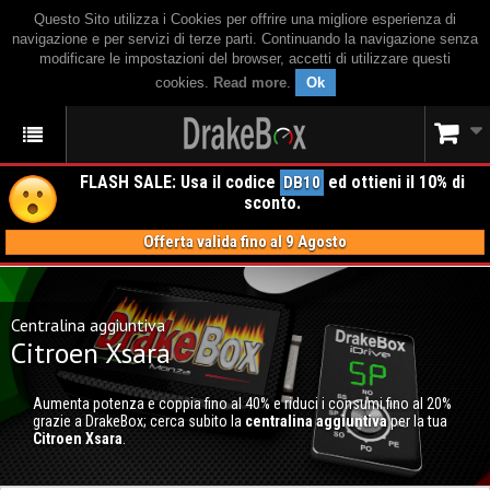
Questo Sito utilizza i Cookies per offrire una migliore esperienza di
navigazione e per servizi di terze parti. Continuando la navigazione senza
modificare le impostazioni del browser, accetti di utilizzare questi
cookies.
Read more
.
Ok
FLASH SALE: Usa il codice
ed ottieni il 10% di
DB10
sconto.
Offerta valida fino al 9 Agosto
Centralina aggiuntiva
Citroen Xsara
Aumenta potenza e coppia fino al 40% e riduci i consumi fino al 20%
grazie a DrakeBox; cerca subito la
centralina aggiuntiva
per la tua
Citroen Xsara
.