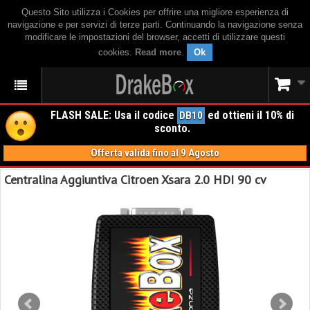
Questo Sito utilizza i Cookies per offrire una migliore esperienza di
navigazione e per servizi di terze parti. Continuando la navigazione senza
modificare le impostazioni del browser, accetti di utilizzare questi
cookies.
Read more
.
Ok
FLASH SALE: Usa il codice
ed ottieni il 10% di
DB10
sconto.
Offerta valida fino al 9 Agosto
Centralina Aggiuntiva Citroen Xsara 2.0 HDI 90 cv