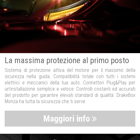
La massima protezione al primo posto
Sistema di protezione attiva del motore per il massimo della
sicurezza nella guida. Compatibilità totale con tutti i sistemi
elettrici e meccanici della tua auto. Connettori Plug&Play per
un’installazione semplice e veloce. Controlli costanti ed accurati
del prodotto per garantire elevati standard di qualità. DrakeBox
Monza ha tutta la sicurezza che ti serve.
Maggiori info