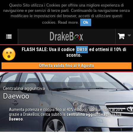
Questo Sito utilizza i Cookies per offrire una migliore esperienza di
navigazione e per servizi di terze parti. Continuando la navigazione senza
modificare le impostazioni del browser, accetti di utilizzare questi
cookies.
Read more
.
Ok
FLASH SALE: Usa il codice
ed ottieni il 10% di
DB10
sconto.
Offerta valida fino al 9 Agosto
Centralina aggiuntiva
Daewoo
Aumenta potenza e coppia fino al 40% e riduci i consumi fino al 20%
grazie a DrakeBox; cerca subito la
centralina aggiuntiva
per la tua
Daewoo
.