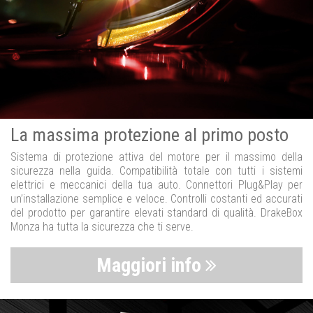
La massima protezione al primo posto
Sistema di protezione attiva del motore per il massimo della
sicurezza nella guida. Compatibilità totale con tutti i sistemi
elettrici e meccanici della tua auto. Connettori Plug&Play per
un’installazione semplice e veloce. Controlli costanti ed accurati
del prodotto per garantire elevati standard di qualità. DrakeBox
Monza ha tutta la sicurezza che ti serve.
Maggiori info