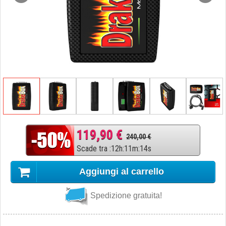
119,90 €
240,00 €
Scade tra
:
12
h
:
11
m
:
13
s
Aggiungi al carrello
Spedizione gratuita!