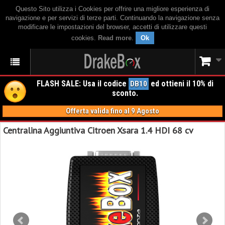
Questo Sito utilizza i Cookies per offrire una migliore esperienza di
navigazione e per servizi di terze parti. Continuando la navigazione senza
modificare le impostazioni del browser, accetti di utilizzare questi
cookies.
Read more
.
Ok
FLASH SALE: Usa il codice
ed ottieni il 10% di
DB10
sconto.
Offerta valida fino al 9 Agosto
Centralina Aggiuntiva Citroen Xsara 1.4 HDI 68 cv