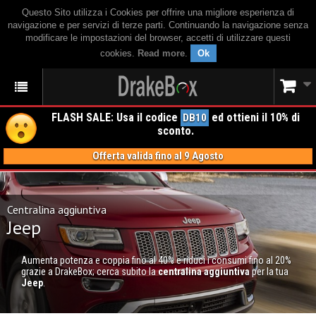
Questo Sito utilizza i Cookies per offrire una migliore esperienza di
navigazione e per servizi di terze parti. Continuando la navigazione senza
modificare le impostazioni del browser, accetti di utilizzare questi
cookies.
Read more
.
Ok
FLASH SALE: Usa il codice
ed ottieni il 10% di
DB10
sconto.
Offerta valida fino al 9 Agosto
Centralina aggiuntiva
Jeep
Aumenta potenza e coppia fino al 40% e riduci i consumi fino al 20%
grazie a DrakeBox; cerca subito la
centralina aggiuntiva
per la tua
Jeep
.