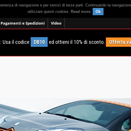
sperienza di navigazione e per servizi di terze parti. Continuando la navigazion
utilizzare questi cookies.
Read more
.
Ok
Pagamenti e Spedizioni
Video
 Usa il codice
DB10
ed ottieni il 10% di sconto.
Offerta va