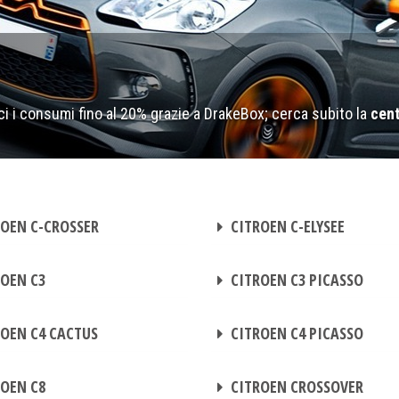
i i consumi fino al 20% grazie a DrakeBox; cerca subito la
cent
CENTRALINA AGGIUNTIVA
OEN C-CROSSER
CITROEN C-ELYSEE
CENTRALINA AGGIUNTIVA
OEN C3
CITROEN C3 PICASSO
CENTRALINA AGGIUNTIVA
OEN C4 CACTUS
CITROEN C4 PICASSO
CENTRALINA AGGIUNTIVA
OEN C8
CITROEN CROSSOVER