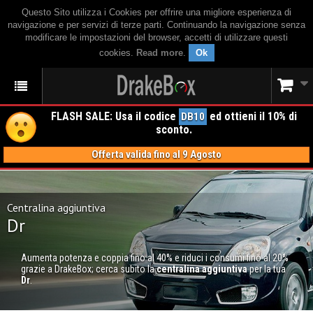
Questo Sito utilizza i Cookies per offrire una migliore esperienza di
navigazione e per servizi di terze parti. Continuando la navigazione senza
modificare le impostazioni del browser, accetti di utilizzare questi
cookies.
Read more
.
Ok
FLASH SALE: Usa il codice
ed ottieni il 10% di
DB10
sconto.
Offerta valida fino al 9 Agosto
Centralina aggiuntiva
Dr
Aumenta potenza e coppia fino al 40% e riduci i consumi fino al 20%
grazie a DrakeBox; cerca subito la
centralina aggiuntiva
per la tua
Dr
.