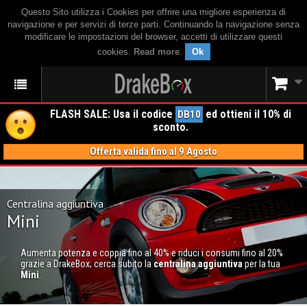
Questo Sito utilizza i Cookies per offrire una migliore esperienza di
navigazione e per servizi di terze parti. Continuando la navigazione senza
modificare le impostazioni del browser, accetti di utilizzare questi
cookies.
Read more
.
Ok
FLASH SALE: Usa il codice
ed ottieni il 10% di
DB10
sconto.
Offerta valida fino al 9 Agosto
Centralina aggiuntiva
Mini
Aumenta potenza e coppia fino al 40% e riduci i consumi fino al 20%
grazie a DrakeBox; cerca subito la
centralina aggiuntiva
per la tua
Mini
.