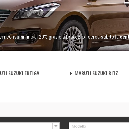
i i consumi fino al 20% grazie a DrakeBox; cerca subito la
cent
CENTRALINA AGGIUNTIVA
TI SUZUKI ERTIGA
MARUTI SUZUKI RITZ
Modello