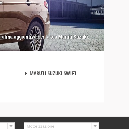
ralina aggiuntiva
per la tua
Maruti Suzuki
.
CENTRALINA AGGIUNTIVA
MARUTI SUZUKI SWIFT
Motorizzazione