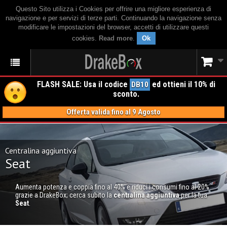
Questo Sito utilizza i Cookies per offrire una migliore esperienza di
navigazione e per servizi di terze parti. Continuando la navigazione senza
modificare le impostazioni del browser, accetti di utilizzare questi
cookies.
Read more
.
Ok
FLASH SALE: Usa il codice
ed ottieni il 10% di
DB10
sconto.
Offerta valida fino al 9 Agosto
Centralina aggiuntiva
Seat
Aumenta potenza e coppia fino al 40% e riduci i consumi fino al 20%
grazie a DrakeBox; cerca subito la
centralina aggiuntiva
per la tua
Seat
.