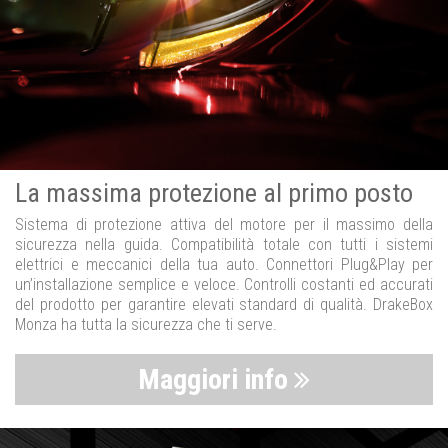
La massima protezione al primo posto
Sistema di protezione attiva del motore per il massimo della
sicurezza nella guida. Compatibilità totale con tutti i sistemi
elettrici e meccanici della tua auto. Connettori Plug&Play per
un’installazione semplice e veloce. Controlli costanti ed accurati
del prodotto per garantire elevati standard di qualità. DrakeBox
Monza ha tutta la sicurezza che ti serve.
Maggiori info