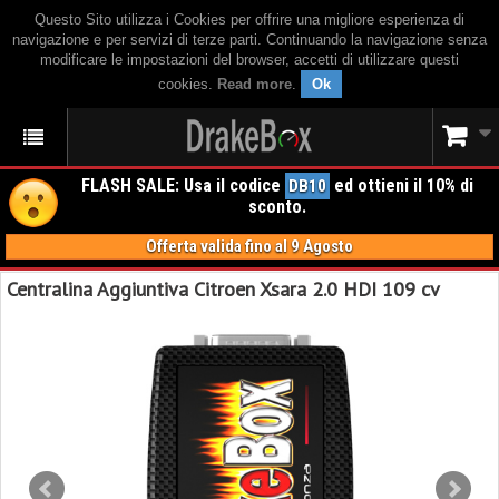
Questo Sito utilizza i Cookies per offrire una migliore esperienza di
navigazione e per servizi di terze parti. Continuando la navigazione senza
modificare le impostazioni del browser, accetti di utilizzare questi
cookies.
Read more
.
Ok
FLASH SALE: Usa il codice
ed ottieni il 10% di
DB10
sconto.
Offerta valida fino al 9 Agosto
Centralina Aggiuntiva Citroen Xsara 2.0 HDI 109 cv