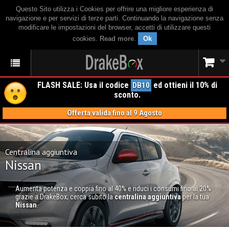
Questo Sito utilizza i Cookies per offrire una migliore esperienza di
navigazione e per servizi di terze parti. Continuando la navigazione senza
modificare le impostazioni del browser, accetti di utilizzare questi
cookies.
Read more
.
Ok
FLASH SALE: Usa il codice
ed ottieni il 10% di
DB10
sconto.
Offerta valida fino al 9 Agosto
Centralina aggiuntiva
Nissan
Aumenta potenza e coppia fino al 40% e riduci i consumi fino al 20%
grazie a DrakeBox; cerca subito la
centralina aggiuntiva
per la tua
Nissan
.