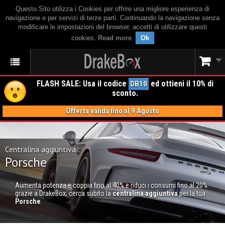
Questo Sito utilizza i Cookies per offrire una migliore esperienza di
navigazione e per servizi di terze parti. Continuando la navigazione senza
modificare le impostazioni del browser, accetti di utilizzare questi
cookies.
Read more
.
Ok
FLASH SALE: Usa il codice
ed ottieni il 10% di
DB10
sconto.
Offerta valida fino al 9 Agosto
Centralina aggiuntiva
Porsche
Aumenta potenza e coppia fino al 40% e riduci i consumi fino al 20%
grazie a DrakeBox; cerca subito la
centralina aggiuntiva
per la tua
Porsche
.