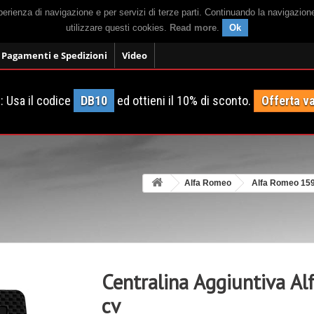
sperienza di navigazione e per servizi di terze parti. Continuando la navigazion
utilizzare questi cookies.
Read more
.
Ok
Pagamenti e Spedizioni
Video
 Usa il codice
DB10
ed ottieni il 10% di sconto.
Offerta va
Alfa Romeo
Alfa Romeo 15
Centralina Aggiuntiva A
cv