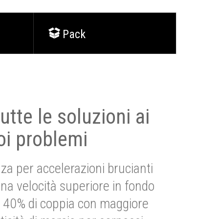
Pack
utte le soluzioni ai
oi problemi
za per accelerazioni brucianti
una velocità superiore in fondo
Più 40% di coppia con maggiore