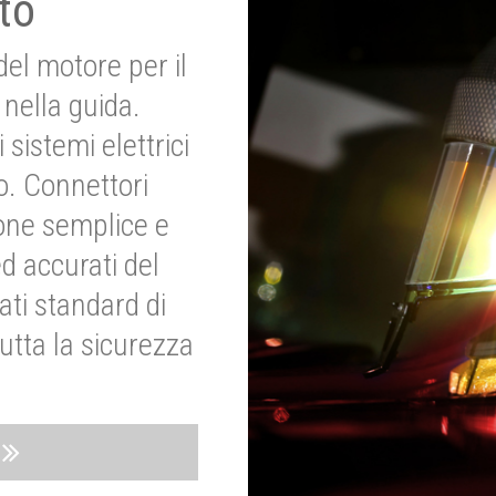
to
del motore per il
nella guida.
 sistemi elettrici
o. Connettori
ione semplice e
ed accurati del
ati standard di
utta la sicurezza
o