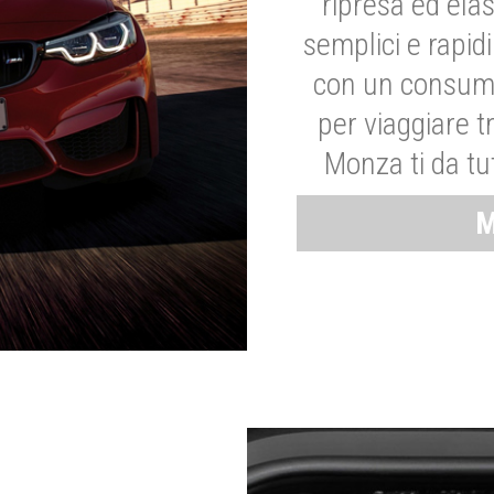
ripresa ed elas
semplici e rapid
con un consumo
per viaggiare tr
Monza ti da tut
M