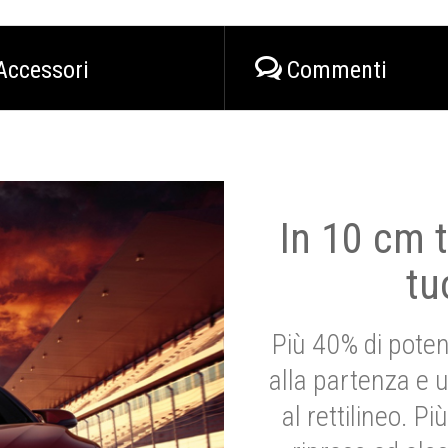
Accessori
Commenti
In 10 cm t
tu
Più 40% di poten
alla partenza e 
al rettilineo. 