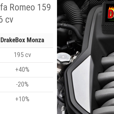
Alfa Romeo 159
6 cv
DrakeBox Monza
195 cv
+40%
-20%
+10%