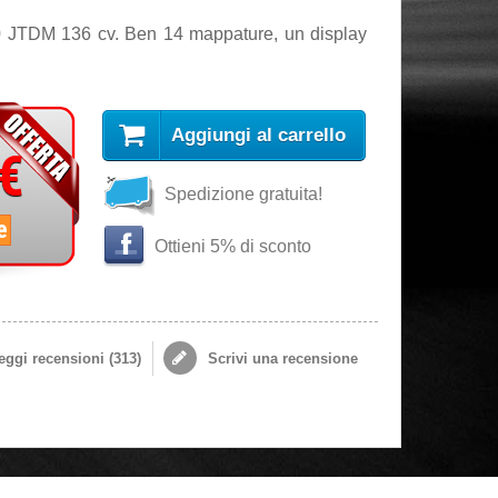
0 JTDM 136 cv. Ben 14 mappature, un display
Aggiungi al carrello
 €
Spedizione gratuita!
e
Ottieni 5% di sconto
ggi recensioni (
313
)
Scrivi una recensione