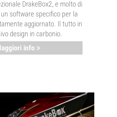
zionale DrakeBox2, e molto di
un software specifico per la
amente aggiornato. Il tutto in
ivo design in carbonio.
aggiori info