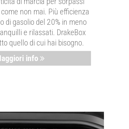
ticità di marcia per sorpassi
i come non mai. Più efficienza
 di gasolio del 20% in meno
anquilli e rilassati. DrakeBox
to quello di cui hai bisogno.
aggiori info