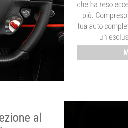
che ha reso ecce
più. Compreso 
tua auto complet
un esclus
M
ezione al