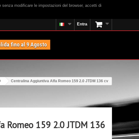
e senza modificare le impostazioni del browser, accetti di
Entra
lida fino al 9 Agosto
9
Centralina Aggiuntiva Alfa Romeo 159 2.0 JTDM 136 cv
lfa Romeo 159 2.0 JTDM 136