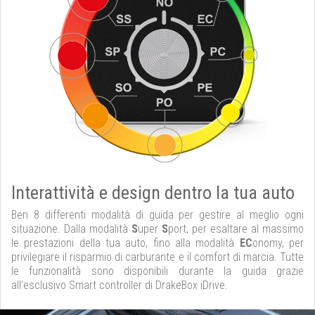
Interattività e design dentro la tua auto
Ben 8 differenti modalità di guida per gestire al meglio ogni
situazione. Dalla modalità
S
uper
S
port, per esaltare al massimo
le prestazioni della tua auto, fino alla modalità
EC
onomy, per
privilegiare il risparmio di carburante e il comfort di marcia. Tutte
le funzionalità sono disponibili durante la guida grazie
all’esclusivo Smart controller di DrakeBox iDrive.