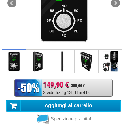
149,90 €
300,00 €
Scade tra
6
g
:
13
h
:
11
m
:
41
s
Aggiungi al carrello
Spedizione gratuita!