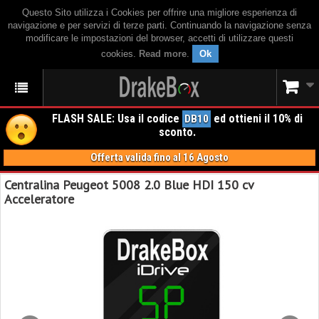
Questo Sito utilizza i Cookies per offrire una migliore esperienza di
navigazione e per servizi di terze parti. Continuando la navigazione senza
modificare le impostazioni del browser, accetti di utilizzare questi
cookies.
Read more
.
Ok
FLASH SALE: Usa il codice
ed ottieni il 10% di
DB10
sconto.
Offerta valida fino al 16 Agosto
Centralina Peugeot 5008 2.0 Blue HDI 150 cv
Acceleratore