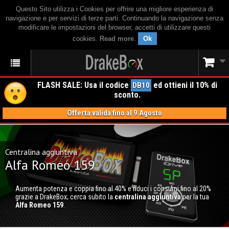
Questo Sito utilizza i Cookies per offrire una migliore esperienza di
navigazione e per servizi di terze parti. Continuando la navigazione senza
modificare le impostazioni del browser, accetti di utilizzare questi
cookies.
Read more
.
Ok
FLASH SALE: Usa il codice
ed ottieni il 10% di
DB10
sconto.
Offerta valida fino al 9 Agosto
Centralina aggiuntiva
Alfa Romeo 159
Aumenta potenza e coppia fino al 40% e riduci i consumi fino al 20%
grazie a DrakeBox; cerca subito la
centralina aggiuntiva
per la tua
Alfa Romeo 159
.