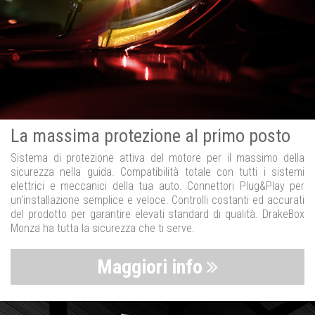
La massima protezione al primo posto
Sistema di protezione attiva del motore per il massimo della
sicurezza nella guida. Compatibilità totale con tutti i sistemi
elettrici e meccanici della tua auto. Connettori Plug&Play per
un’installazione semplice e veloce. Controlli costanti ed accurati
del prodotto per garantire elevati standard di qualità. DrakeBox
Monza ha tutta la sicurezza che ti serve.
Maggiori info