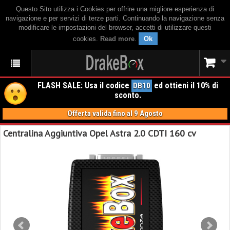
Questo Sito utilizza i Cookies per offrire una migliore esperienza di
navigazione e per servizi di terze parti. Continuando la navigazione senza
modificare le impostazioni del browser, accetti di utilizzare questi
cookies.
Read more
.
Ok
FLASH SALE: Usa il codice
ed ottieni il 10% di
DB10
sconto.
Offerta valida fino al 9 Agosto
Centralina Aggiuntiva Opel Astra 2.0 CDTI 160 cv