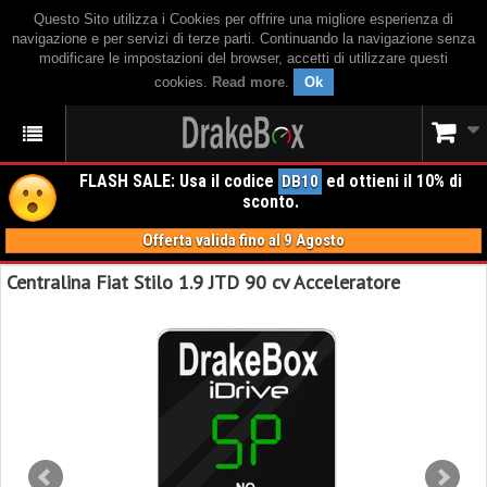
Questo Sito utilizza i Cookies per offrire una migliore esperienza di
navigazione e per servizi di terze parti. Continuando la navigazione senza
modificare le impostazioni del browser, accetti di utilizzare questi
cookies.
Read more
.
Ok
FLASH SALE: Usa il codice
ed ottieni il 10% di
DB10
sconto.
Offerta valida fino al 9 Agosto
Centralina Fiat Stilo 1.9 JTD 90 cv Acceleratore