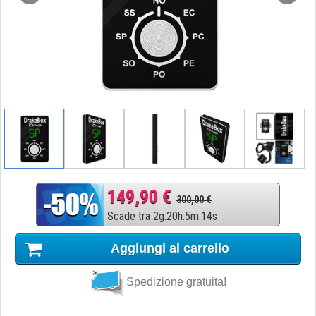
149,90 €
300,00 €
Scade tra
2
g
:
20
h
:
5
m
:
13
s
Aggiungi al carrello
Spedizione gratuita!