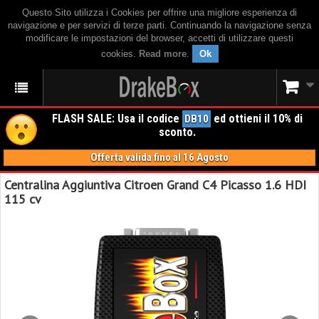
Questo Sito utilizza i Cookies per offrire una migliore esperienza di
navigazione e per servizi di terze parti. Continuando la navigazione senza
modificare le impostazioni del browser, accetti di utilizzare questi
cookies.
Read more
.
Ok
FLASH SALE: Usa il codice
ed ottieni il 10% di
DB10
sconto.
Offerta valida fino al 16 Agosto
Centralina Aggiuntiva Citroen Grand C4 Picasso 1.6 HDI
115 cv