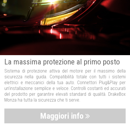
La massima protezione al primo posto
Sistema di protezione attiva del motore per il massimo della
sicurezza nella guida. Compatibilità totale con tutti i sistemi
elettrici e meccanici della tua auto. Connettori Plug&Play per
un’installazione semplice e veloce. Controlli costanti ed accurati
del prodotto per garantire elevati standard di qualità. DrakeBox
Monza ha tutta la sicurezza che ti serve.
Maggiori info