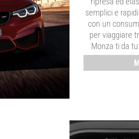
ripresa ed elas
semplici e rapid
con un consumo
per viaggiare tr
Monza ti da tut
M