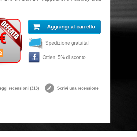
Aggiungi al carrello
 €
Spedizione gratuita!
e
Ottieni 5% di sconto
ggi recensioni (
313
)
Scrivi una recensione