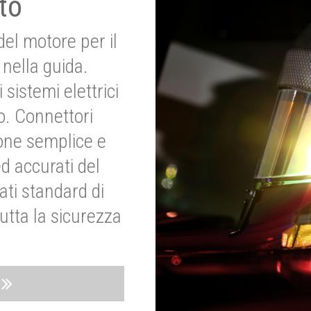
to
del motore per il
nella guida.
 sistemi elettrici
o. Connettori
ione semplice e
ed accurati del
ati standard di
utta la sicurezza
o