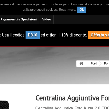
sperienza di navigazione e per servizi di terze parti. Continuando la navigazion
utilizzare questi cookies.
Read more
.
Ok
Pagamenti e Spedizioni
Video
 Usa il codice
DB10
ed ottieni il 10% di sconto.
Offerta va
Ford
For
Centralina Aggiuntiva F
Centralina Aggiuntiva Ford Kuga 2.0 TDC