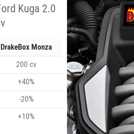
Ford Kuga 2.0
cv
DrakeBox Monza
200 cv
+40%
-20%
+10%