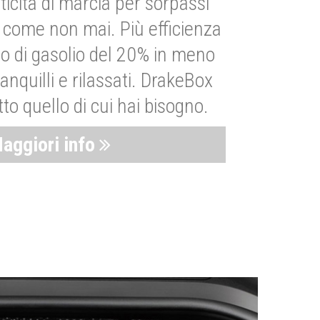
ticità di marcia per sorpassi
i come non mai. Più efficienza
 di gasolio del 20% in meno
anquilli e rilassati. DrakeBox
to quello di cui hai bisogno.
aggiori info