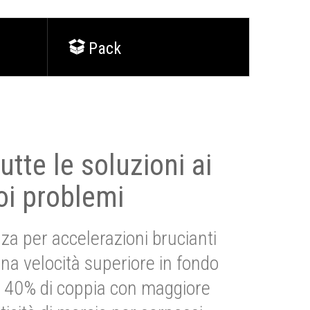
Pack
utte le soluzioni ai
oi problemi
za per accelerazioni brucianti
una velocità superiore in fondo
Più 40% di coppia con maggiore