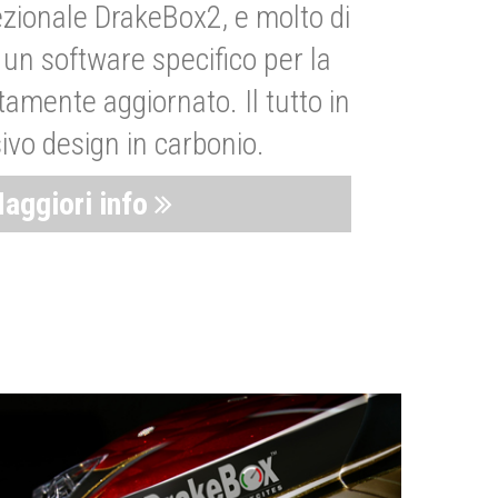
zionale DrakeBox2, e molto di
un software specifico per la
amente aggiornato. Il tutto in
ivo design in carbonio.
aggiori info