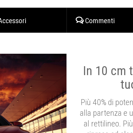
Accessori
Commenti
In 10 cm t
tu
Più 40% di poten
alla partenza e 
al rettilineo. 