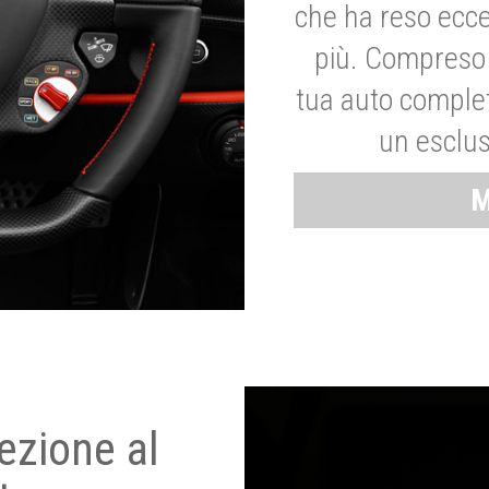
che ha reso ecce
più. Compreso 
tua auto complet
un esclus
M
ezione al