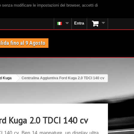
e senza modificare le impostazioni del browser, accetti di
Entra
lida fino al 9 Agosto
d Kuga
Centralina Aggiuntiva Ford Kuga 2.0 TDCI 140 cv
ord Kuga 2.0 TDCI 140 cv
I 140 cv. Ben 14 mappature, un display ultra