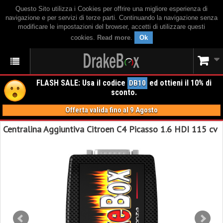
Questo Sito utilizza i Cookies per offrire una migliore esperienza di
navigazione e per servizi di terze parti. Continuando la navigazione senza
modificare le impostazioni del browser, accetti di utilizzare questi
cookies.
Read more
.
Ok
FLASH SALE: Usa il codice
ed ottieni il 10% di
DB10
sconto.
Offerta valida fino al 9 Agosto
Centralina Aggiuntiva Citroen C4 Picasso 1.6 HDI 115 cv