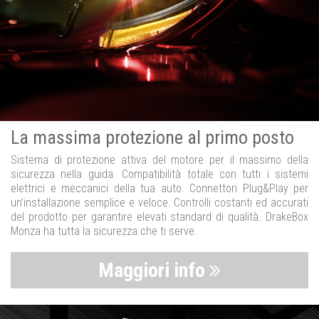
La massima protezione al primo posto
Sistema di protezione attiva del motore per il massimo della
sicurezza nella guida. Compatibilità totale con tutti i sistemi
elettrici e meccanici della tua auto. Connettori Plug&Play per
un’installazione semplice e veloce. Controlli costanti ed accurati
del prodotto per garantire elevati standard di qualità. DrakeBox
Monza ha tutta la sicurezza che ti serve.
Maggiori info