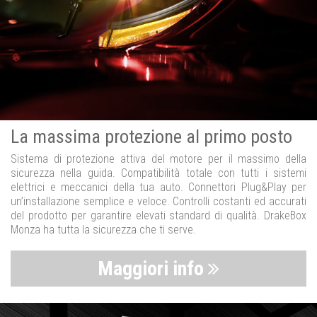
La massima protezione al primo posto
Sistema di protezione attiva del motore per il massimo della
sicurezza nella guida. Compatibilità totale con tutti i sistemi
elettrici e meccanici della tua auto. Connettori Plug&Play per
un’installazione semplice e veloce. Controlli costanti ed accurati
del prodotto per garantire elevati standard di qualità. DrakeBox
Monza ha tutta la sicurezza che ti serve.
Maggiori info