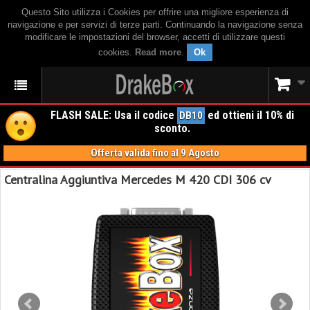
Questo Sito utilizza i Cookies per offrire una migliore esperienza di
navigazione e per servizi di terze parti. Continuando la navigazione senza
modificare le impostazioni del browser, accetti di utilizzare questi
cookies.
Read more
.
Ok
FLASH SALE: Usa il codice
ed ottieni il 10% di
DB10
sconto.
Offerta valida fino al 9 Agosto
Centralina Aggiuntiva Mercedes M 420 CDI 306 cv