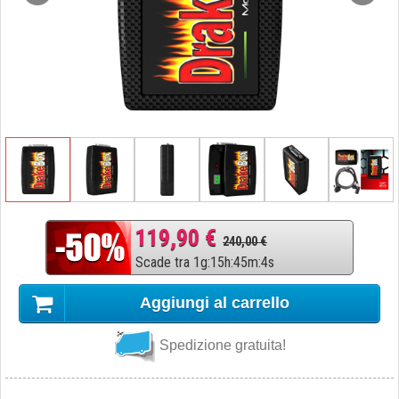
119,90 €
240,00 €
Scade tra
1
g
:
15
h
:
45
m
:
3
s
Aggiungi al carrello
Spedizione gratuita!