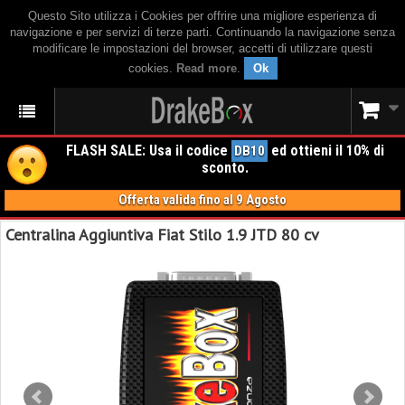
Questo Sito utilizza i Cookies per offrire una migliore esperienza di
navigazione e per servizi di terze parti. Continuando la navigazione senza
modificare le impostazioni del browser, accetti di utilizzare questi
cookies.
Read more
.
Ok
FLASH SALE: Usa il codice
ed ottieni il 10% di
DB10
sconto.
Offerta valida fino al 9 Agosto
Centralina Aggiuntiva Fiat Stilo 1.9 JTD 80 cv