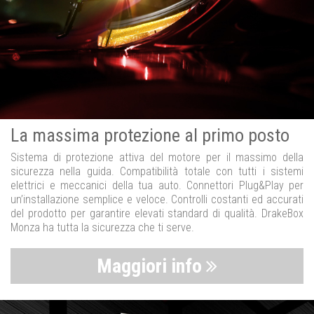
La massima protezione al primo posto
Sistema di protezione attiva del motore per il massimo della
sicurezza nella guida. Compatibilità totale con tutti i sistemi
elettrici e meccanici della tua auto. Connettori Plug&Play per
un’installazione semplice e veloce. Controlli costanti ed accurati
del prodotto per garantire elevati standard di qualità. DrakeBox
Monza ha tutta la sicurezza che ti serve.
Maggiori info