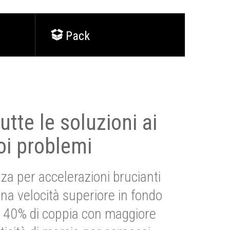
Pack
utte le soluzioni ai
oi problemi
za per accelerazioni brucianti
una velocità superiore in fondo
Più 40% di coppia con maggiore