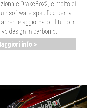
zionale DrakeBox2, e molto di
un software specifico per la
amente aggiornato. Il tutto in
ivo design in carbonio.
aggiori info