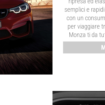
ripresa ed elas
semplici e rapid
con un consumo
per viaggiare tr
Monza ti da tut
M