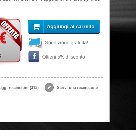
Aggiungi al carrello
 €
Spedizione gratuita!
s
Ottieni 5% di sconto
ggi recensioni (
313
)
Scrivi una recensione