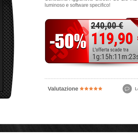
luminoso e software specifico!
240,00 €
119,90
L'offerta scade tra
1
g
:
15
h
:
11
m
:
21
Valutazione
Le