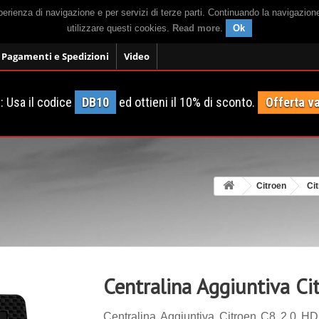
sperienza di navigazione e per servizi di terze parti. Continuando la navigazion
utilizzare questi cookies.
Read more
.
Ok
Pagamenti e Spedizioni
Video
 Usa il codice
DB10
ed ottieni il 10% di sconto.
Offerta va
Citroen
Ci
Centralina Aggiuntiva Ci
Centralina Aggiuntiva Citroen C8 2.0 HD