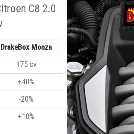
Citroen C8 2.0
v
DrakeBox Monza
175 cv
+40%
-20%
+10%