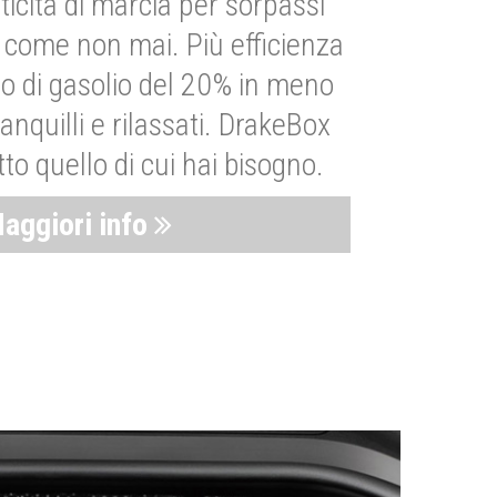
ticità di marcia per sorpassi
i come non mai. Più efficienza
 di gasolio del 20% in meno
anquilli e rilassati. DrakeBox
to quello di cui hai bisogno.
aggiori info