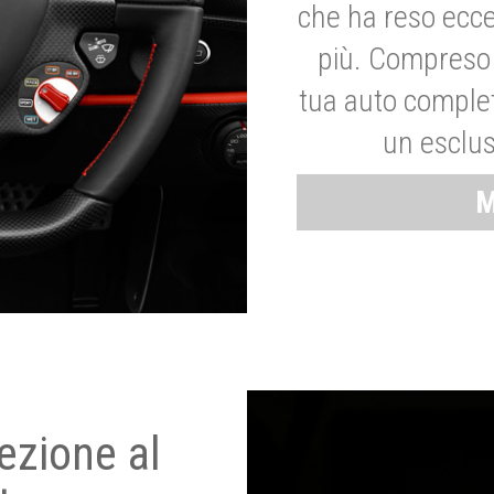
che ha reso ecce
più. Compreso 
tua auto complet
un esclus
M
ezione al