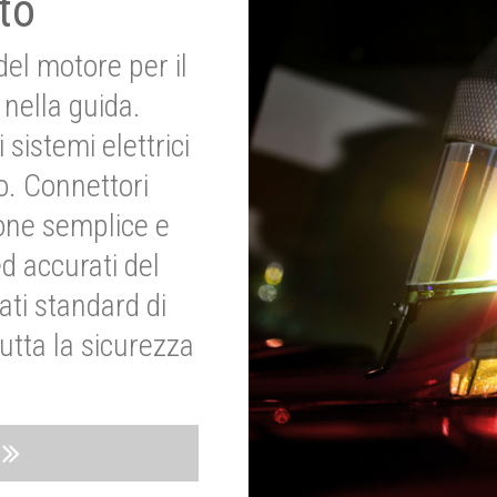
to
del motore per il
nella guida.
 sistemi elettrici
o. Connettori
ione semplice e
ed accurati del
ati standard di
utta la sicurezza
o