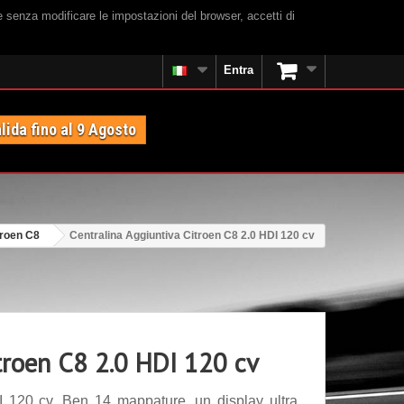
e senza modificare le impostazioni del browser, accetti di
Entra
lida fino al 9 Agosto
troen C8
Centralina Aggiuntiva Citroen C8 2.0 HDI 120 cv
troen C8 2.0 HDI 120 cv
I 120 cv. Ben 14 mappature, un display ultra