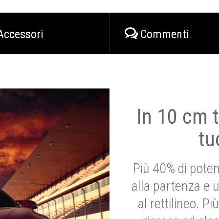
Accessori
Commenti
In 10 cm t
tu
Più 40% di poten
alla partenza e 
al rettilineo. 