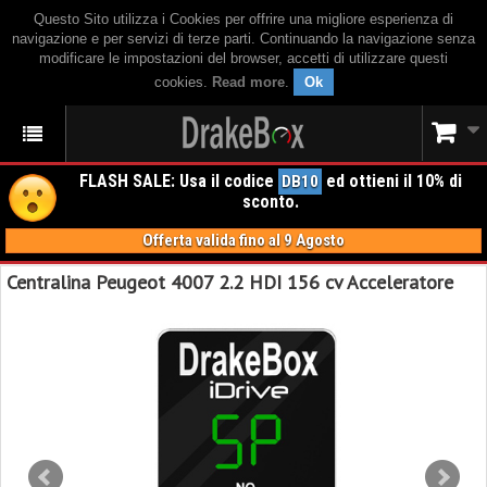
Questo Sito utilizza i Cookies per offrire una migliore esperienza di
navigazione e per servizi di terze parti. Continuando la navigazione senza
modificare le impostazioni del browser, accetti di utilizzare questi
cookies.
Read more
.
Ok
FLASH SALE: Usa il codice
ed ottieni il 10% di
DB10
sconto.
Offerta valida fino al 9 Agosto
Centralina Peugeot 4007 2.2 HDI 156 cv Acceleratore