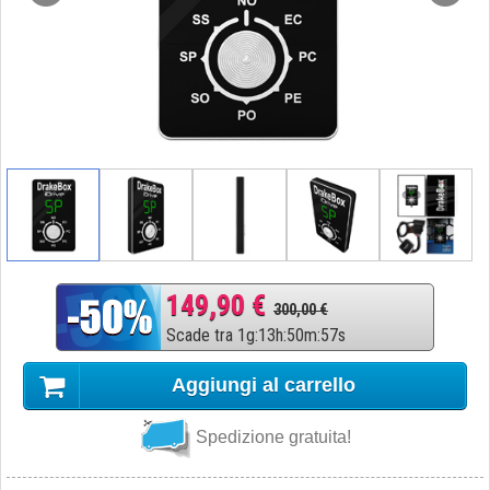
149,90 €
300,00 €
Scade tra
1
g
:
13
h
:
50
m
:
56
s
Aggiungi al carrello
Spedizione gratuita!