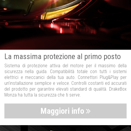
La massima protezione al primo posto
Sistema di protezione attiva del motore per il massimo della
sicurezza nella guida. Compatibilità totale con tutti i sistemi
elettrici e meccanici della tua auto. Connettori Plug&Play per
un’installazione semplice e veloce. Controlli costanti ed accurati
del prodotto per garantire elevati standard di qualità. DrakeBox
Monza ha tutta la sicurezza che ti serve.
Maggiori info