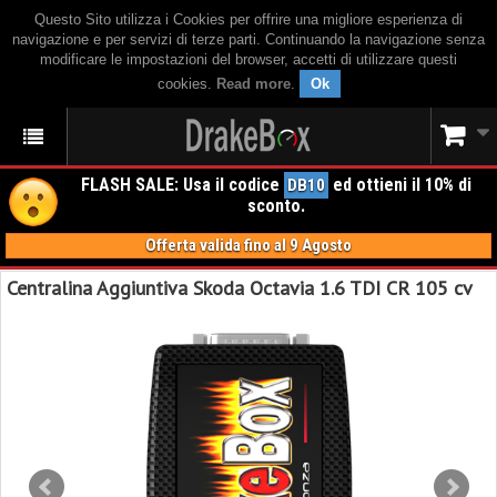
Questo Sito utilizza i Cookies per offrire una migliore esperienza di
navigazione e per servizi di terze parti. Continuando la navigazione senza
modificare le impostazioni del browser, accetti di utilizzare questi
cookies.
Read more
.
Ok
FLASH SALE: Usa il codice
ed ottieni il 10% di
DB10
sconto.
Offerta valida fino al 9 Agosto
Centralina Aggiuntiva Skoda Octavia 1.6 TDI CR 105 cv