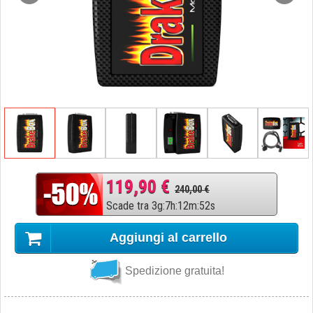
119,90 €
240,00 €
Scade tra
3
g
:
7
h
:
12
m
:
51
s
Aggiungi al carrello
Spedizione gratuita!