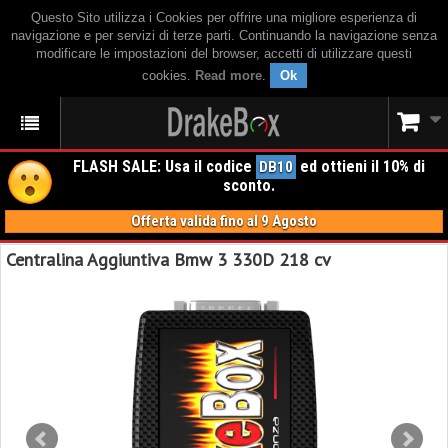
Questo Sito utilizza i Cookies per offrire una migliore esperienza di
navigazione e per servizi di terze parti. Continuando la navigazione senza
modificare le impostazioni del browser, accetti di utilizzare questi
cookies.
Read more
.
Ok
FLASH SALE: Usa il codice
ed ottieni il 10% di
DB10
sconto.
Offerta valida fino al 9 Agosto
Centralina Aggiuntiva Bmw 3 330D 218 cv