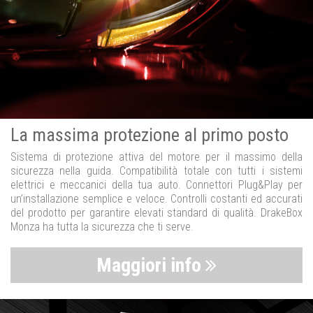
La massima protezione al primo posto
Sistema di protezione attiva del motore per il massimo della
sicurezza nella guida. Compatibilità totale con tutti i sistemi
elettrici e meccanici della tua auto. Connettori Plug&Play per
un’installazione semplice e veloce. Controlli costanti ed accurati
del prodotto per garantire elevati standard di qualità. DrakeBox
Monza ha tutta la sicurezza che ti serve.
Maggiori info