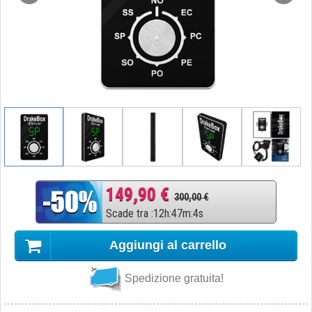
149,90 €
300,00 €
Scade tra
:
12
h
:
47
m
:
3
s
Aggiungi al carrello
Spedizione gratuita!