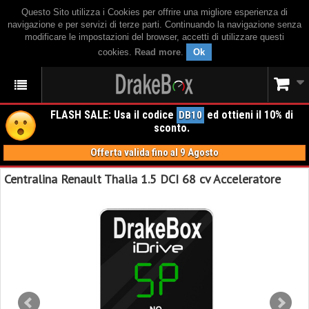
Questo Sito utilizza i Cookies per offrire una migliore esperienza di
navigazione e per servizi di terze parti. Continuando la navigazione senza
modificare le impostazioni del browser, accetti di utilizzare questi
cookies.
Read more
.
Ok
FLASH SALE: Usa il codice
ed ottieni il 10% di
DB10
sconto.
Offerta valida fino al 9 Agosto
Centralina Renault Thalia 1.5 DCI 68 cv Acceleratore