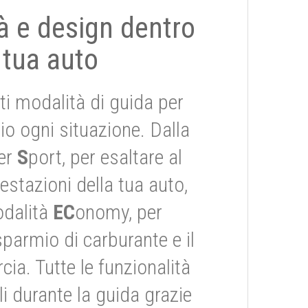
tà e design dentro
 tua auto
ti modalità di guida per
io ogni situazione. Dalla
er
S
port, per esaltare al
stazioni della tua auto,
odalità
EC
onomy, per
risparmio di carburante e il
ia. Tutte le funzionalità
i durante la guida grazie