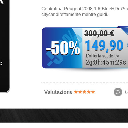
Centralina Peugeot 2008 1.6 BlueHDi 75 c
citycar direttamente mentre guidi.
300,00 €
149,90
L'offerta scade tra
2
g
:
8
h
:
45
m
:
27
s
Valutazione
Le