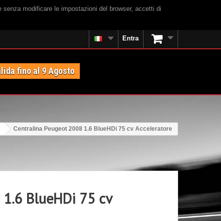
e senza modificare le impostazioni del browser, accetti di
Entra
lida fino al 9 Agosto
Centralina Peugeot 2008 1.6 BlueHDi 75 cv Acceleratore
 1.6 BlueHDi 75 cv