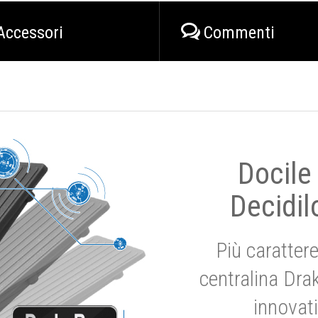
Accessori
Commenti
Docile
Decidil
Più carattere
centralina Dra
innovat