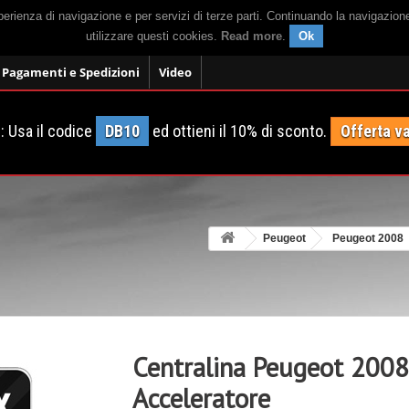
sperienza di navigazione e per servizi di terze parti. Continuando la navigazion
utilizzare questi cookies.
Read more
.
Ok
Pagamenti e Spedizioni
Video
 Usa il codice
DB10
ed ottieni il 10% di sconto.
Offerta va
Peugeot
Peugeot 2008
Centralina Peugeot 2008
Acceleratore