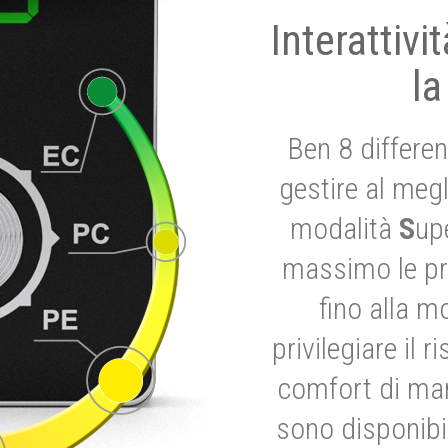
Interattivi
la
Ben 8 differen
gestire al megl
modalità
S
up
massimo le pre
fino alla m
privilegiare il 
comfort di marc
sono disponibil