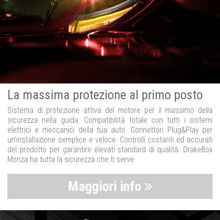
La massima protezione al primo posto
Sistema di protezione attiva del motore per il massimo della
sicurezza nella guida. Compatibilità totale con tutti i sistemi
elettrici e meccanici della tua auto. Connettori Plug&Play per
un’installazione semplice e veloce. Controlli costanti ed accurati
del prodotto per garantire elevati standard di qualità. DrakeBox
Monza ha tutta la sicurezza che ti serve.
Maggiori info