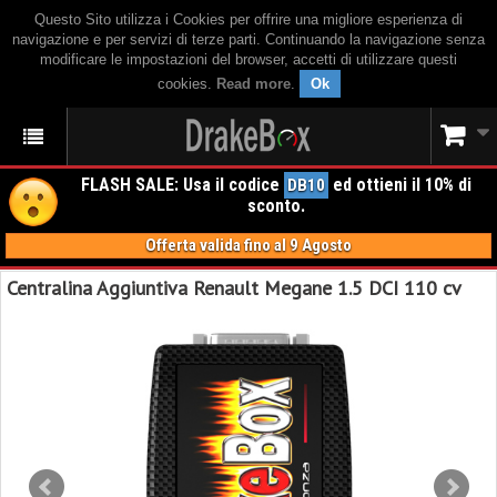
Questo Sito utilizza i Cookies per offrire una migliore esperienza di
navigazione e per servizi di terze parti. Continuando la navigazione senza
modificare le impostazioni del browser, accetti di utilizzare questi
cookies.
Read more
.
Ok
FLASH SALE: Usa il codice
ed ottieni il 10% di
DB10
sconto.
Offerta valida fino al 9 Agosto
Centralina Aggiuntiva Renault Megane 1.5 DCI 110 cv