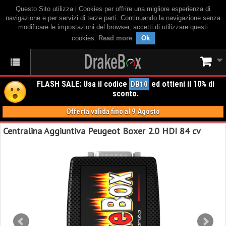
Questo Sito utilizza i Cookies per offrire una migliore esperienza di
navigazione e per servizi di terze parti. Continuando la navigazione senza
modificare le impostazioni del browser, accetti di utilizzare questi
cookies.
Read more
.
Ok
FLASH SALE: Usa il codice
ed ottieni il 10% di
DB10
sconto.
Offerta valida fino al 9 Agosto
Centralina Aggiuntiva Peugeot Boxer 2.0 HDI 84 cv