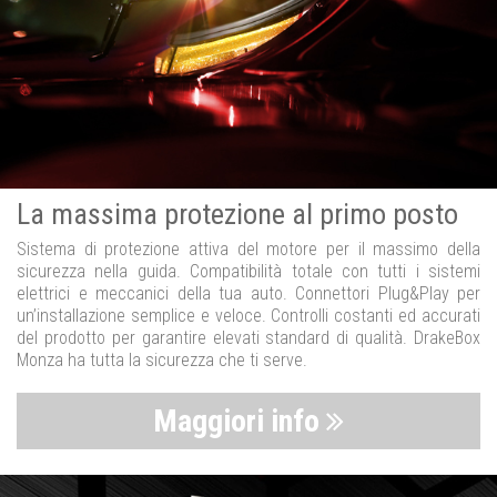
La massima protezione al primo posto
Sistema di protezione attiva del motore per il massimo della
sicurezza nella guida. Compatibilità totale con tutti i sistemi
elettrici e meccanici della tua auto. Connettori Plug&Play per
un’installazione semplice e veloce. Controlli costanti ed accurati
del prodotto per garantire elevati standard di qualità. DrakeBox
Monza ha tutta la sicurezza che ti serve.
Maggiori info