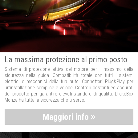
La massima protezione al primo posto
Sistema di protezione attiva del motore per il massimo della
sicurezza nella guida. Compatibilità totale con tutti i sistemi
elettrici e meccanici della tua auto. Connettori Plug&Play per
un’installazione semplice e veloce. Controlli costanti ed accurati
del prodotto per garantire elevati standard di qualità. DrakeBox
Monza ha tutta la sicurezza che ti serve.
Maggiori info