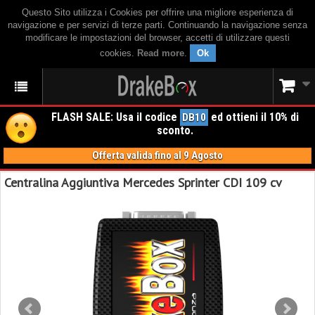
Questo Sito utilizza i Cookies per offrire una migliore esperienza di
navigazione e per servizi di terze parti. Continuando la navigazione senza
modificare le impostazioni del browser, accetti di utilizzare questi
cookies.
Read more
.
Ok
FLASH SALE: Usa il codice
ed ottieni il 10% di
DB10
sconto.
Offerta valida fino al 9 Agosto
Centralina Aggiuntiva Mercedes Sprinter CDI 109 cv