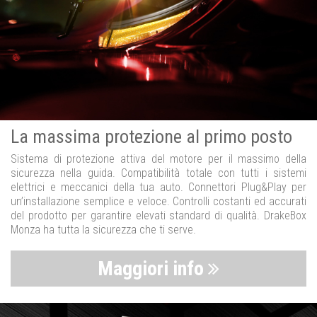
La massima protezione al primo posto
Sistema di protezione attiva del motore per il massimo della
sicurezza nella guida. Compatibilità totale con tutti i sistemi
elettrici e meccanici della tua auto. Connettori Plug&Play per
un’installazione semplice e veloce. Controlli costanti ed accurati
del prodotto per garantire elevati standard di qualità. DrakeBox
Monza ha tutta la sicurezza che ti serve.
Maggiori info