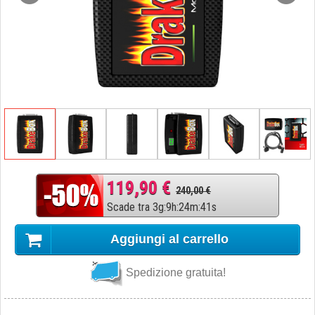
119,90 €
240,00 €
Scade tra
3
g
:
9
h
:
24
m
:
40
s
Aggiungi al carrello
Spedizione gratuita!