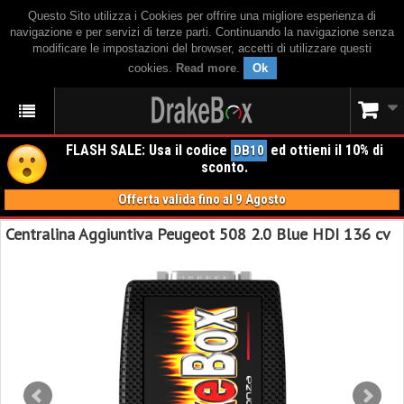
Questo Sito utilizza i Cookies per offrire una migliore esperienza di
navigazione e per servizi di terze parti. Continuando la navigazione senza
modificare le impostazioni del browser, accetti di utilizzare questi
cookies.
Read more
.
Ok
FLASH SALE: Usa il codice
ed ottieni il 10% di
DB10
sconto.
Offerta valida fino al 9 Agosto
Centralina Aggiuntiva Peugeot 508 2.0 Blue HDI 136 cv