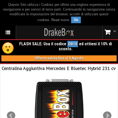
Questo Sito utilizza i Cookies per offrire una migliore esperienza di
navigazione e per servizi di terze parti. Continuando la navigazione senza
modificare le impostazioni del browser, accetti di utilizzare questi
cookies.
Read more
.
Ok
FLASH SALE: Usa il codice
ed ottieni il 10% di
DB10
sconto.
Offerta valida fino al 9 Agosto
Centralina Aggiuntiva Mercedes E Bluetec Hybrid 231 cv