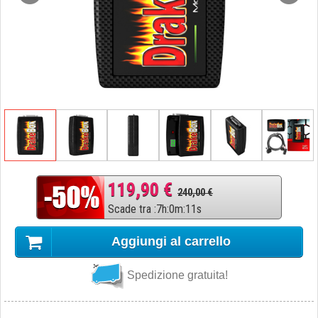
119,90 €
240,00 €
Scade tra
:
7
h
:
0
m
:
10
s
Aggiungi al carrello
Spedizione gratuita!