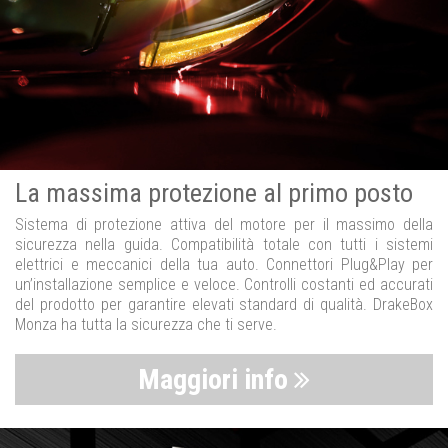
La massima protezione al primo posto
Sistema di protezione attiva del motore per il massimo della
sicurezza nella guida. Compatibilità totale con tutti i sistemi
elettrici e meccanici della tua auto. Connettori Plug&Play per
un’installazione semplice e veloce. Controlli costanti ed accurati
del prodotto per garantire elevati standard di qualità. DrakeBox
Monza ha tutta la sicurezza che ti serve.
Maggiori info