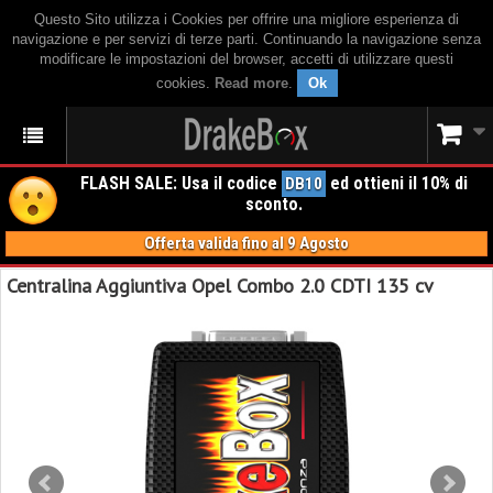
Questo Sito utilizza i Cookies per offrire una migliore esperienza di
navigazione e per servizi di terze parti. Continuando la navigazione senza
modificare le impostazioni del browser, accetti di utilizzare questi
cookies.
Read more
.
Ok
FLASH SALE: Usa il codice
ed ottieni il 10% di
DB10
sconto.
Offerta valida fino al 9 Agosto
Centralina Aggiuntiva Opel Combo 2.0 CDTI 135 cv