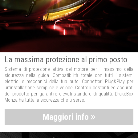
La massima protezione al primo posto
Sistema di protezione attiva del motore per il massimo della
sicurezza nella guida. Compatibilità totale con tutti i sistemi
elettrici e meccanici della tua auto. Connettori Plug&Play per
un’installazione semplice e veloce. Controlli costanti ed accurati
del prodotto per garantire elevati standard di qualità. DrakeBox
Monza ha tutta la sicurezza che ti serve.
Maggiori info