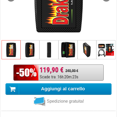
119,90 €
240,00 €
Scade tra
:
16
h
:
20
m
:
22
s
Aggiungi al carrello
Spedizione gratuita!