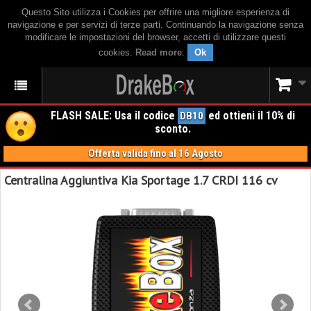
Questo Sito utilizza i Cookies per offrire una migliore esperienza di
navigazione e per servizi di terze parti. Continuando la navigazione senza
modificare le impostazioni del browser, accetti di utilizzare questi
cookies.
Read more
.
Ok
FLASH SALE: Usa il codice
ed ottieni il 10% di
DB10
sconto.
Offerta valida fino al 16 Agosto
Centralina Aggiuntiva Kia Sportage 1.7 CRDI 116 cv