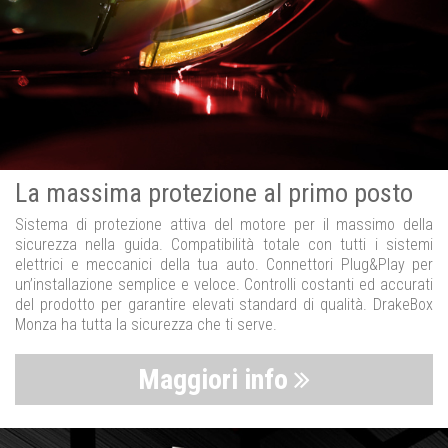
La massima protezione al primo posto
Sistema di protezione attiva del motore per il massimo della
sicurezza nella guida. Compatibilità totale con tutti i sistemi
elettrici e meccanici della tua auto. Connettori Plug&Play per
un’installazione semplice e veloce. Controlli costanti ed accurati
del prodotto per garantire elevati standard di qualità. DrakeBox
Monza ha tutta la sicurezza che ti serve.
Maggiori info