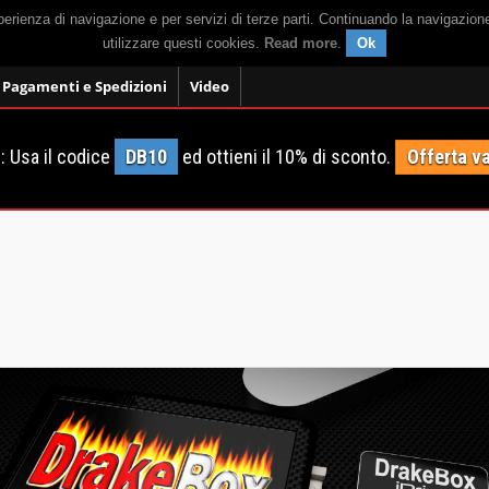
sperienza di navigazione e per servizi di terze parti. Continuando la navigazion
utilizzare questi cookies.
Read more
.
Ok
Pagamenti e Spedizioni
Video
 Usa il codice
DB10
ed ottieni il 10% di sconto.
Offerta va