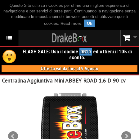
Questo Sito utilizza i Cookies per offrire una migliore esperienza di
navigazione e per servizi di terze parti. Continuando la navigazione senza
modificare le impostazioni del browser, accetti di utilizzare questi
cookies.
Read more
.
Ok
FLASH SALE: Usa il codice
ed ottieni il 10% di
DB10
sconto.
Offerta valida fino al 9 Agosto
Centralina Aggiuntiva Mini ABBEY ROAD 1.6 D 90 cv