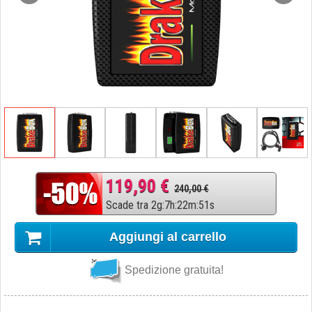
119,90 €
240,00 €
Scade tra
2
g
:
7
h
:
22
m
:
50
s
Aggiungi al carrello
Spedizione gratuita!