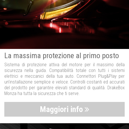
La massima protezione al primo posto
Sistema di protezione attiva del motore per il massimo della
sicurezza nella guida. Compatibilità totale con tutti i sistemi
elettrici e meccanici della tua auto. Connettori Plug&Play per
un’installazione semplice e veloce. Controlli costanti ed accurati
del prodotto per garantire elevati standard di qualità. DrakeBox
Monza ha tutta la sicurezza che ti serve.
Maggiori info