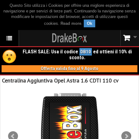
Questo Sito utilizza i Cookies per offrire una migliore esperienza di
navigazione e per servizi di terze parti. Continuando la navigazione senza
modificare le impostazioni del browser, accetti di utilizzare questi
cookies.
Read more
.
Ok
FLASH SALE: Usa il codice
ed ottieni il 10% di
DB10
sconto.
Offerta valida fino al 9 Agosto
Centralina Aggiuntiva Opel Astra 1.6 CDTI 110 cv