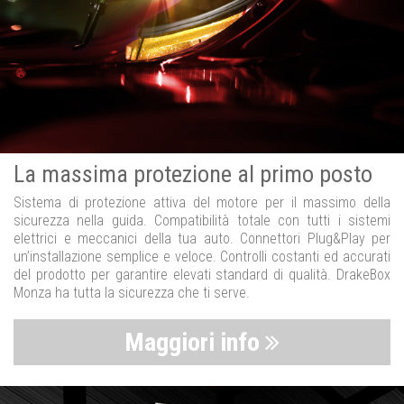
La massima protezione al primo posto
Sistema di protezione attiva del motore per il massimo della
sicurezza nella guida. Compatibilità totale con tutti i sistemi
elettrici e meccanici della tua auto. Connettori Plug&Play per
un’installazione semplice e veloce. Controlli costanti ed accurati
del prodotto per garantire elevati standard di qualità. DrakeBox
Monza ha tutta la sicurezza che ti serve.
Maggiori info