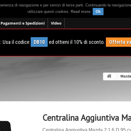
sperienza di navigazione e per servizi di terze parti. Continuando la navigazion
utilizzare questi cookies.
Read more
.
Ok
Pagamenti e Spedizioni
Video
 Usa il codice
DB10
ed ottieni il 10% di sconto.
Offerta va
Mazd
Centralina Aggiuntiva M
Centralina Aggiuntiva Mazda 2 1.6 D 95 cv