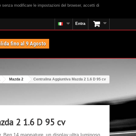
e senza modificare le impostazioni del browser, accetti di
Entra
lida fino al 9 Agosto
a
Mazda 2
Centralina Aggiuntiva Mazda 2 1.6 D 95 cv
azda 2 1.6 D 95 cv
. Ben 14 mappature, un display ultra luminoso