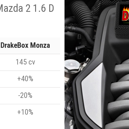
Mazda 2 1.6 D
DrakeBox Monza
145 cv
+40%
-20%
+10%