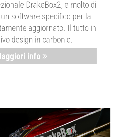
zionale DrakeBox2, e molto di
un software specifico per la
amente aggiornato. Il tutto in
ivo design in carbonio.
aggiori info