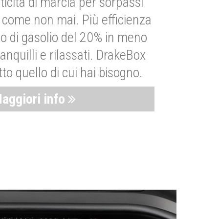
ticità di marcia per sorpassi
i come non mai. Più efficienza
 di gasolio del 20% in meno
anquilli e rilassati. DrakeBox
to quello di cui hai bisogno.
aggiori info