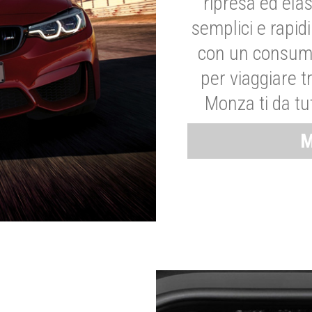
ripresa ed elas
semplici e rapid
con un consumo
per viaggiare tr
Monza ti da tut
M