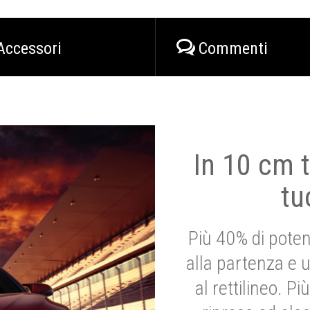
Accessori
Commenti
In 10 cm t
tu
Più 40% di poten
alla partenza e 
al rettilineo. 