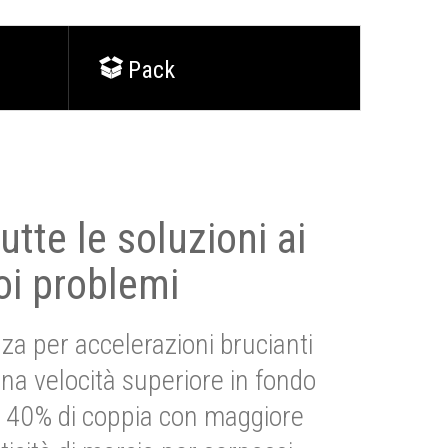
Pack
utte le soluzioni ai
oi problemi
za per accelerazioni brucianti
una velocità superiore in fondo
Più 40% di coppia con maggiore