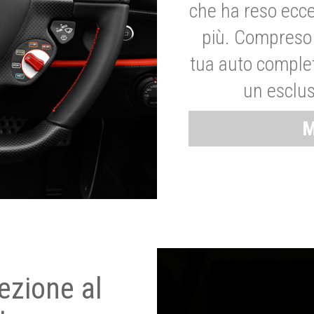
che ha reso ecce
più. Compreso 
tua auto complet
un esclus
M
ezione al