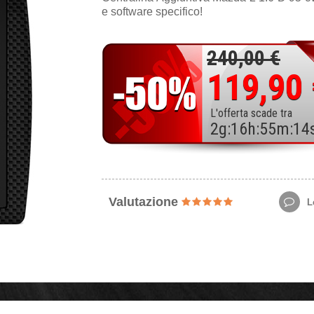
e software specifico!
240,00 €
119,90
L'offerta scade tra
2
g
:
16
h
:
55
m
:
13
Valutazione
Le