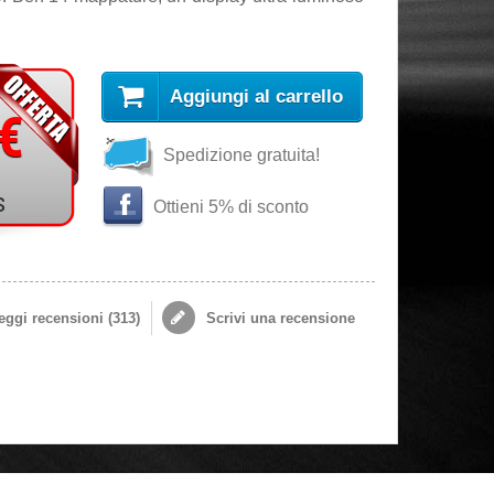
Aggiungi al carrello
 €
Spedizione gratuita!
s
Ottieni 5% di sconto
ggi recensioni (
313
)
Scrivi una recensione