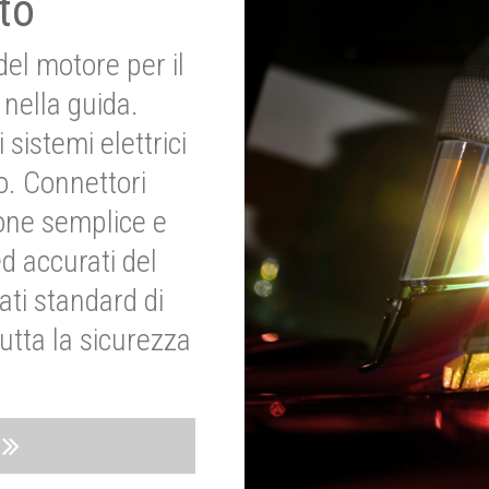
to
del motore per il
nella guida.
 sistemi elettrici
o. Connettori
ione semplice e
ed accurati del
ati standard di
utta la sicurezza
o