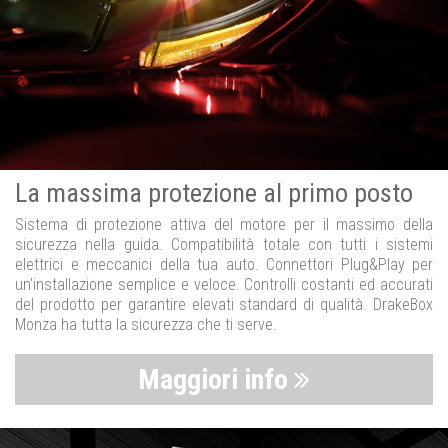
La massima protezione al primo posto
Sistema di protezione attiva del motore per il massimo della
sicurezza nella guida. Compatibilità totale con tutti i sistemi
elettrici e meccanici della tua auto. Connettori Plug&Play per
un’installazione semplice e veloce. Controlli costanti ed accurati
del prodotto per garantire elevati standard di qualità. DrakeBox
Monza ha tutta la sicurezza che ti serve.
Maggiori info