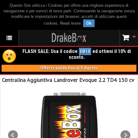
Questo Sito utilizza i Cookies per offrire una migliore esperienza di
navigazione e per servizi di terze parti. Continuando la navigazione senza
modificare le impostazioni del browser, accetti di utilizzare questi
cookies.
Read more
.
Ok
FLASH SALE: Usa il codice
ed ottieni il 10% di
DB10
sconto.
Offerta valida fino al 9 Agosto
Centralina Aggiuntiva Landrover Evoque 2.2 TD4 150 cv