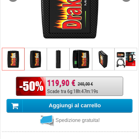
119,90 €
240,00 €
Scade tra
6
g
:
18
h
:
47
m
:
18
s
Aggiungi al carrello
Spedizione gratuita!