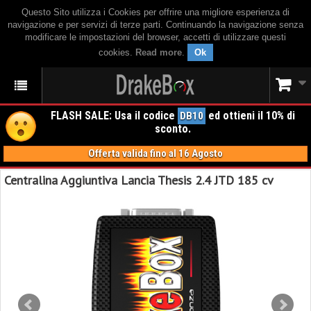
Questo Sito utilizza i Cookies per offrire una migliore esperienza di
navigazione e per servizi di terze parti. Continuando la navigazione senza
modificare le impostazioni del browser, accetti di utilizzare questi
cookies.
Read more
.
Ok
FLASH SALE: Usa il codice
ed ottieni il 10% di
DB10
sconto.
Offerta valida fino al 16 Agosto
Centralina Aggiuntiva Lancia Thesis 2.4 JTD 185 cv