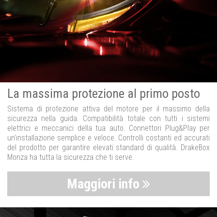
La massima protezione al primo posto
Sistema di protezione attiva del motore per il massimo della
sicurezza nella guida. Compatibilità totale con tutti i sistemi
elettrici e meccanici della tua auto. Connettori Plug&Play per
un’installazione semplice e veloce. Controlli costanti ed accurati
del prodotto per garantire elevati standard di qualità. DrakeBox
Monza ha tutta la sicurezza che ti serve.
Maggiori info