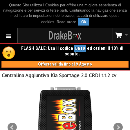
Questo Sito utilizza i Cookies per offrire una migliore esperienza di
navigazione e per servizi di terze parti. Continuando la navigazione senza
modificare le impostazioni del browser, accetti di utilizzare questi
cookies.
Read more
.
Ok
FLASH SALE: Usa il codice
ed ottieni il 10% di
DB10
sconto.
Offerta valida fino al 9 Agosto
Centralina Aggiuntiva Kia Sportage 2.0 CRDI 112 cv