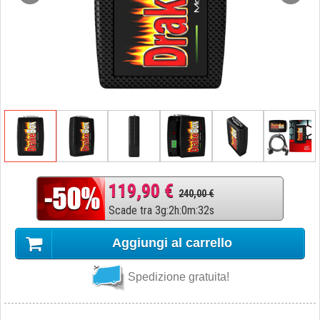
119,90 €
240,00 €
Scade tra
3
g
:
2
h
:
0
m
:
31
s
Aggiungi al carrello
Spedizione gratuita!