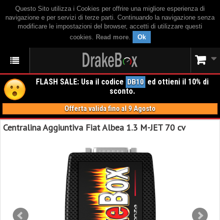
Questo Sito utilizza i Cookies per offrire una migliore esperienza di
navigazione e per servizi di terze parti. Continuando la navigazione senza
modificare le impostazioni del browser, accetti di utilizzare questi
cookies.
Read more
.
Ok
FLASH SALE: Usa il codice
ed ottieni il 10% di
DB10
sconto.
Offerta valida fino al 9 Agosto
Centralina Aggiuntiva Fiat Albea 1.3 M-JET 70 cv