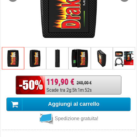
119,90 €
240,00 €
Scade tra
2
g
:
5
h
:
1
m
:
51
s
Aggiungi al carrello
Spedizione gratuita!