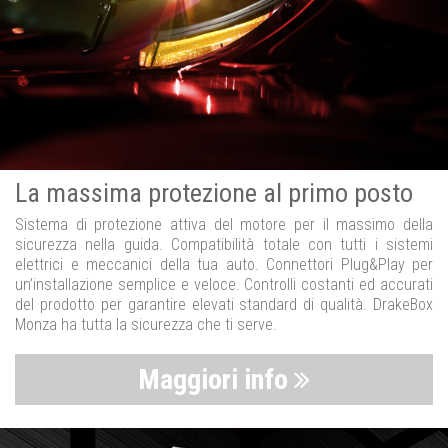
La massima protezione al primo posto
Sistema di protezione attiva del motore per il massimo della
sicurezza nella guida. Compatibilità totale con tutti i sistemi
elettrici e meccanici della tua auto. Connettori Plug&Play per
un’installazione semplice e veloce. Controlli costanti ed accurati
del prodotto per garantire elevati standard di qualità. DrakeBox
Monza ha tutta la sicurezza che ti serve.
Maggiori info