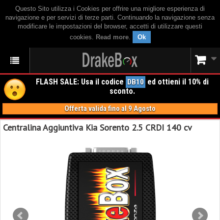
Questo Sito utilizza i Cookies per offrire una migliore esperienza di
navigazione e per servizi di terze parti. Continuando la navigazione senza
modificare le impostazioni del browser, accetti di utilizzare questi
cookies.
Read more
.
Ok
FLASH SALE: Usa il codice
ed ottieni il 10% di
DB10
sconto.
Offerta valida fino al 9 Agosto
Centralina Aggiuntiva Kia Sorento 2.5 CRDI 140 cv