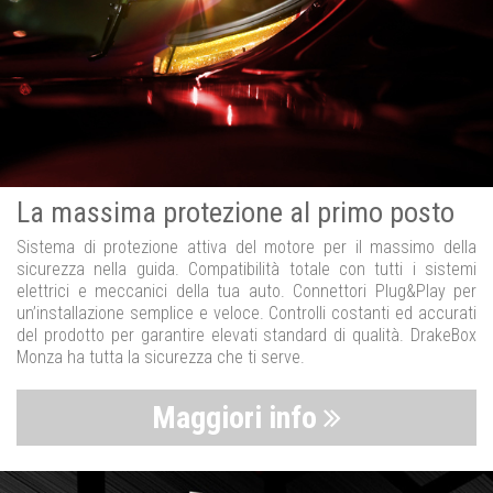
La massima protezione al primo posto
Sistema di protezione attiva del motore per il massimo della
sicurezza nella guida. Compatibilità totale con tutti i sistemi
elettrici e meccanici della tua auto. Connettori Plug&Play per
un’installazione semplice e veloce. Controlli costanti ed accurati
del prodotto per garantire elevati standard di qualità. DrakeBox
Monza ha tutta la sicurezza che ti serve.
Maggiori info