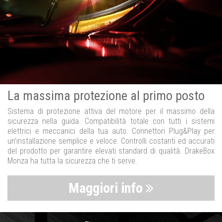
La massima protezione al primo posto
Sistema di protezione attiva del motore per il massimo della
sicurezza nella guida. Compatibilità totale con tutti i sistemi
elettrici e meccanici della tua auto. Connettori Plug&Play per
un’installazione semplice e veloce. Controlli costanti ed accurati
del prodotto per garantire elevati standard di qualità. DrakeBox
Monza ha tutta la sicurezza che ti serve.
Maggiori info