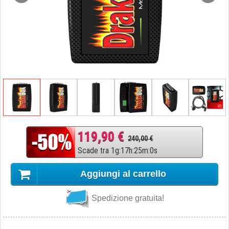
119,90 €
240,00 €
Scade tra
1
g
:
17
h
:
24
m
:
59
s
Aggiungi al carrello
Spedizione gratuita!