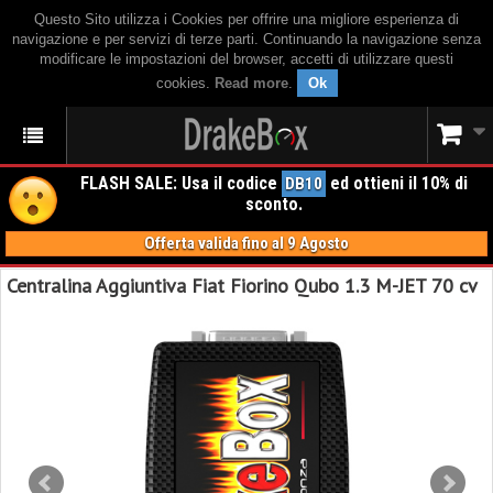
Questo Sito utilizza i Cookies per offrire una migliore esperienza di
navigazione e per servizi di terze parti. Continuando la navigazione senza
modificare le impostazioni del browser, accetti di utilizzare questi
cookies.
Read more
.
Ok
FLASH SALE: Usa il codice
ed ottieni il 10% di
DB10
sconto.
Offerta valida fino al 9 Agosto
Centralina Aggiuntiva Fiat Fiorino Qubo 1.3 M-JET 70 cv