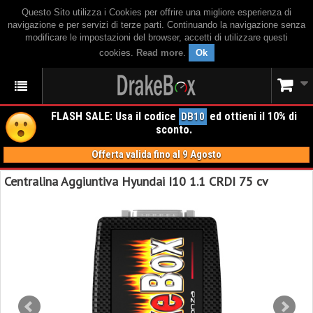
Questo Sito utilizza i Cookies per offrire una migliore esperienza di
navigazione e per servizi di terze parti. Continuando la navigazione senza
modificare le impostazioni del browser, accetti di utilizzare questi
cookies.
Read more
.
Ok
FLASH SALE: Usa il codice
ed ottieni il 10% di
DB10
sconto.
Offerta valida fino al 9 Agosto
Centralina Aggiuntiva Hyundai I10 1.1 CRDI 75 cv