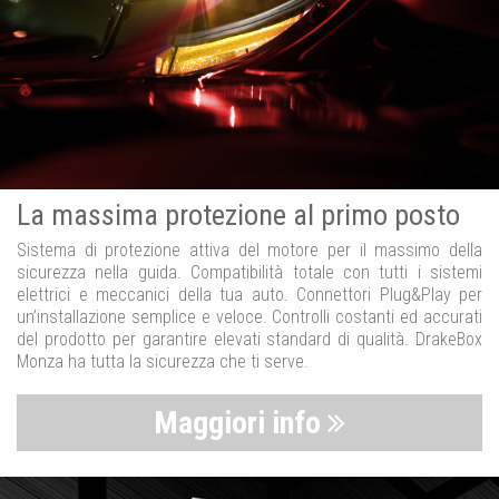
La massima protezione al primo posto
Sistema di protezione attiva del motore per il massimo della
sicurezza nella guida. Compatibilità totale con tutti i sistemi
elettrici e meccanici della tua auto. Connettori Plug&Play per
un’installazione semplice e veloce. Controlli costanti ed accurati
del prodotto per garantire elevati standard di qualità. DrakeBox
Monza ha tutta la sicurezza che ti serve.
Maggiori info