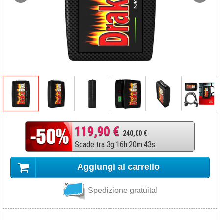
119,90 €
240,00 €
Scade tra
3
g
:
16
h
:
20
m
:
42
s
Aggiungi al carrello
Spedizione gratuita!