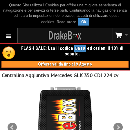
Questo Sito utilizza i Cookies per offrire una migliore esperienza di
navigazione e per servizi di terze parti. Continuando la navigazione senza
modificare le impostazioni del browser, accetti di utilizzare questi
cookies.
Read more
.
Ok
FLASH SALE: Usa il codice
ed ottieni il 10% di
DB10
sconto.
Offerta valida fino al 9 Agosto
Centralina Aggiuntiva Mercedes GLK 350 CDI 224 cv