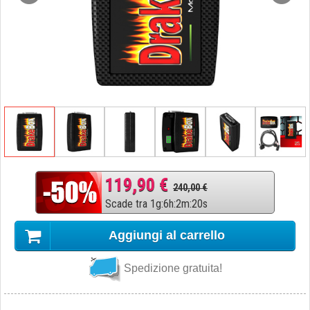
119,90 €
240,00 €
Scade tra
1
g
:
6
h
:
2
m
:
19
s
Aggiungi al carrello
Spedizione gratuita!