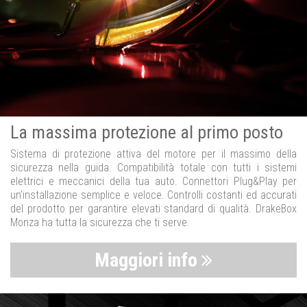
La massima protezione al primo posto
Sistema di protezione attiva del motore per il massimo della
sicurezza nella guida. Compatibilità totale con tutti i sistemi
elettrici e meccanici della tua auto. Connettori Plug&Play per
un’installazione semplice e veloce. Controlli costanti ed accurati
del prodotto per garantire elevati standard di qualità. DrakeBox
Monza ha tutta la sicurezza che ti serve.
Maggiori info