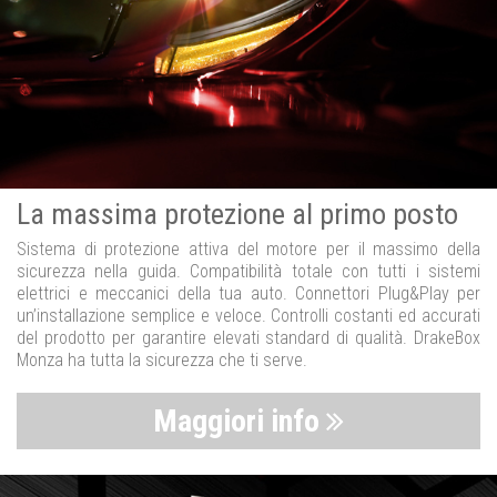
La massima protezione al primo posto
Sistema di protezione attiva del motore per il massimo della
sicurezza nella guida. Compatibilità totale con tutti i sistemi
elettrici e meccanici della tua auto. Connettori Plug&Play per
un’installazione semplice e veloce. Controlli costanti ed accurati
del prodotto per garantire elevati standard di qualità. DrakeBox
Monza ha tutta la sicurezza che ti serve.
Maggiori info