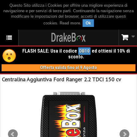
Questo Sito utilizza i Cookies per offrire una migliore esperienza di
navigazione e per servizi di terze parti. Continuando la navigazione senza
modificare le impostazioni del browser, accetti di utilizzare questi
cookies.
Read more
.
Ok
FLASH SALE: Usa il codice
ed ottieni il 10% di
DB10
sconto.
Offerta valida fino al 9 Agosto
Centralina Aggiuntiva Ford Ranger 2.2 TDCI 150 cv