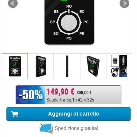
149,90 €
300,00 €
Scade tra
6
g
:
1
h
:
42
m
:
31
s
Aggiungi al carrello
Spedizione gratuita!