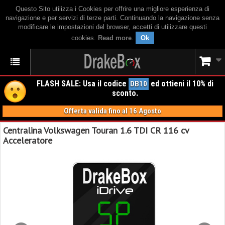
Questo Sito utilizza i Cookies per offrire una migliore esperienza di
navigazione e per servizi di terze parti. Continuando la navigazione senza
modificare le impostazioni del browser, accetti di utilizzare questi
cookies.
Read more
.
Ok
FLASH SALE: Usa il codice
ed ottieni il 10% di
DB10
sconto.
Offerta valida fino al 16 Agosto
Centralina Volkswagen Touran 1.6 TDI CR 116 cv
Acceleratore