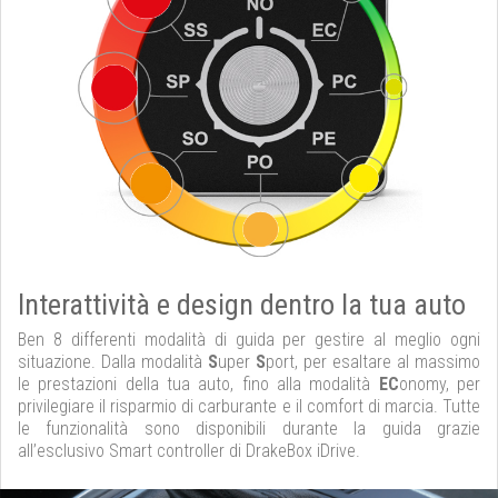
Interattività e design dentro la tua auto
Ben 8 differenti modalità di guida per gestire al meglio ogni
situazione. Dalla modalità
S
uper
S
port, per esaltare al massimo
le prestazioni della tua auto, fino alla modalità
EC
onomy, per
privilegiare il risparmio di carburante e il comfort di marcia. Tutte
le funzionalità sono disponibili durante la guida grazie
all’esclusivo Smart controller di DrakeBox iDrive.